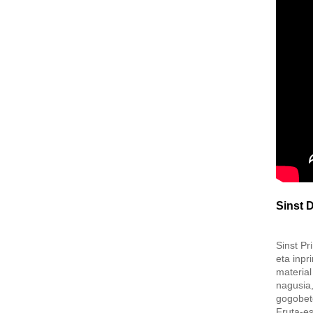
Sinst 
Sinst Pr
eta inpr
material
nagusia,
gogobet
Fruta-es