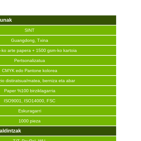
sunak
SINT
Guangdong, Txina
ko arte papera + 1500 gsm-ko kartoia
Pertsonalizatua
CMYK edo Pantone kolorea
io distiratsua/matea, berniza eta abar
Paper %100 birziklagarria
ISO9001, ISO14000, FSC
Eskuragarri
1000 pieza
aldintzak
T/T, PayPal, WU.