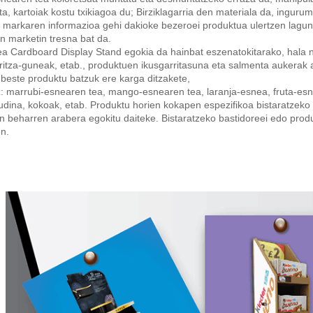
ta, kartoiak kostu txikiagoa du; Birziklagarria den materiala da, ingu
i markaren informazioa gehi dakioke bezeroei produktua ulertzen lagu
n marketin tresna bat da.
ea Cardboard Display Stand egokia da hainbat eszenatokitarako, hala
itza-guneak, etab., produktuen ikusgarritasuna eta salmenta aukerak 
beste produktu batzuk ere karga ditzakete,
: marrubi-esnearen tea, mango-esnearen tea, laranja-esnea, fruta-esne
udina, kokoak, etab. Produktu horien kokapen espezifikoa bistaratze
 beharren arabera egokitu daiteke. Bistaratzeko bastidoreei edo prod
n.