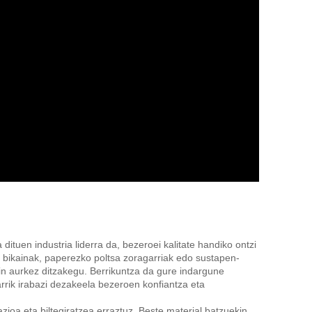
tuen industria liderra da, bezeroei kalitate handiko ontzi
 bikainak, paperezko poltsa zoragarriak edo sustapen-
kin aurkez ditzakegu. Berrikuntza da gure indargune
rrik irabazi dezakeela bezeroen konfiantza eta
oa eta biltegiratzea erraztuz. Beste material batzuekin