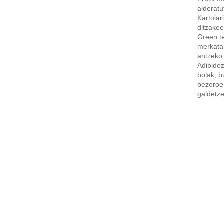
alderatu
Kartoiar
ditzakee
Green t
merkatar
antzeko 
Adibidez
bolak, b
bezeroen
galdetze