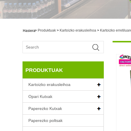
>
Produktuak
>
Kartoizko erakusleihoa
>
Kartoizko erretilua
Hasiera
PRODUKTUAK
Kartoizko erakusleihoa
Opari Kutxak
Paperezko Kutxak
Paperezko poltsak