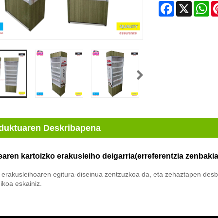
Facebook
X
Wh
duktuaren Deskribapena
earen kartoizko erakusleiho deigarria
(erreferentzia zenbak
 erakusleihoaren egitura-diseinua zentzuzkoa da, eta zehaztapen desber
ikoa eskainiz.