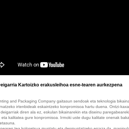
Deigarria Kartoizko erakusleihoa esne-tearen aurkezpena
inting and Packaging Company gaitasun sendoak eta teknologia bikaina di
imatzeko irtenbideak eskaintzeko konpromisoa hartu duena. Ontzi-kaxa
 deigarriak diren ala ez, eskulan bikainarekin eta diseinu paregabeare
 eta kalitatea gure konpromisoa. Irmoki uste dugu kalitate onenak baka
etasuna.
nearen tea koloretsua muntatu eta desmuntatzeko erraza da, manipulazi