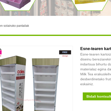
ren solairuko pantailak
Esne-tearen kart
Esne-tearen kartoiz
diseinu bereziareki
indartsua bihurtu da
materialaz egina da
Milk Tea erakuslei
desberdinetako frut
eskainiz.
Bidali kontsul