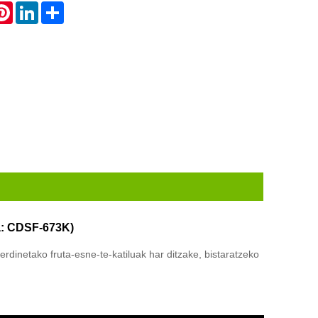
atsApp
Pinterest
LinkedIn
Share
ia: CDSF-673K)
dinetako fruta-esne-te-katiluak har ditzake, bistaratzeko