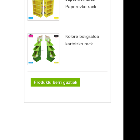
Paperezko rack
Kolore boligrafoa
kartoizko rack
Produktu berri guztiak