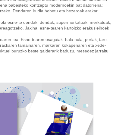
rumena babesteko kontzeptu modernoekin bat datorrena;
ntzeko. Dendaren irudia hobetu eta bezeroak erakar
 nola esne-te dendak, dendak, supermerkatuak, merkatuak,
areagotzeko. Jakina, esne-tearen kartoizko erakusleihoek
aren tea; Esne-tearen osagaiak: hala nola, perlak, taro-
ko rackaren tamainaren, markaren kokapenaren eta xede-
uktuei buruzko beste galderarik baduzu, mesedez jarraitu