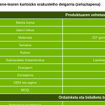
sne-tearen kartoizko erakusleiho deigarria (zehaztapena)
Produktuaren xeheta
Marka Izena
Jatorri lekua
Materiala
157 gsm-
Tamaina
Kolore
Gainazaleko tratamendua
Laminaz
Ezaugarri
Ziurtapena
OEM eta lagina
MOQ
Ordainketa eta bidalketa b
Ordainketa baldintzak