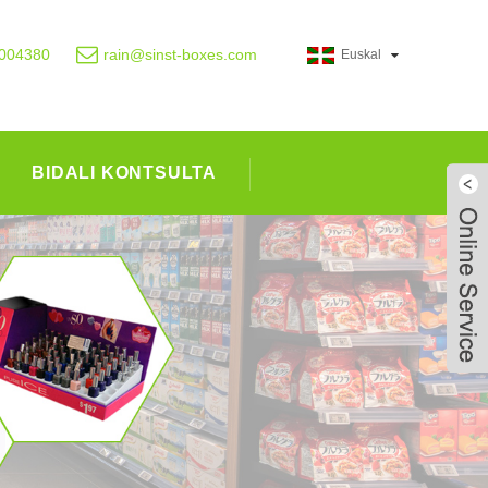
004380
rain@sinst-boxes.com
Euskal
BIDALI KONTSULTA