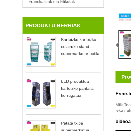
Eranskailuak eta Etiketak
PRODUKTU BERRIAK
Kartoizko kartoizko
solairuko stand
supermarke ur botila
Pro
LED produktua
kartoizko pantaila
Esne-t
korrugatua
Milk Tea
leku nah
bideoa
Patata txipa
supermerkatua