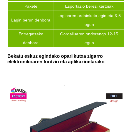
Pakete
Esportazio berezi kartoiak
Laginaren ordainketa egin eta 3-5
Lagin berun denbora
egun
Entregatzeko
Gordailuaren ondorengo 12-15
denbora
egun
Bekatu eskuz egindako opari kutxa zigarro
elektronikoaren funtzio eta aplikazioetarako
、