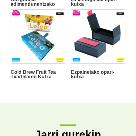
adimendunentzako
kutxa
kartoizko opari-kutxa
Cold Brew Fruit Tea
Ezpainetako opari-
Txartelaren Kutxa
kutxa
Jarri gurekin