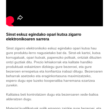
Sinst eskuz egindako opari kutxa zigarro
elektronikoaren sarrera
Sinst zigarro elektronikoko eskuz egindako opari kutxa hau
gure produktu-lerro nagusietako bat da. Sinst-ek kartoi, kutxa
korrugatuak, opari kutxak, paperezko poltsak, ontziak dituzten
ontzi guztiak ditu. Prezio lehiakorrak eta kalitate handiko
produktuak eskaintzen dizkiegu gure bezeroei, eta gure
bezeroen errespetua eta konfiantza irabazi ditugu. Bezeroaren
beharrak asetzeko eta eraginkortasuna maximizatzeko,
espero dugu epe luzeko kooperatiba harremana ezartzea
zurekin.
Kalitatea beti kontrolatzen dugu eta bezeroaren xede-balioa
alderatzen dugu.
Material kualifikatuak soilik emango zaizkie gure bezeroei, eta