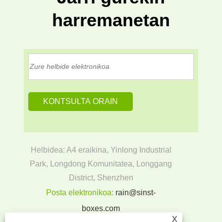
harremanetan
Helbidea: A4 eraikina, Yinlong Industrial
Park, Longdong Komunitatea, Longgang
District, Shenzhen
Posta elektronikoa:
rain@sinst-
boxes.com
X