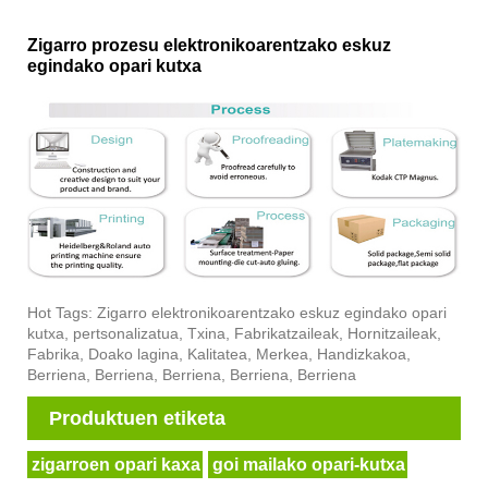
Zigarro prozesu elektronikoarentzako eskuz
egindako opari kutxa
Hot Tags: Zigarro elektronikoarentzako eskuz egindako opari
kutxa, pertsonalizatua, Txina, Fabrikatzaileak, Hornitzaileak,
Fabrika, Doako lagina, Kalitatea, Merkea, Handizkakoa,
Berriena, Berriena, Berriena, Berriena, Berriena
Produktuen etiketa
zigarroen opari kaxa
goi mailako opari-kutxa