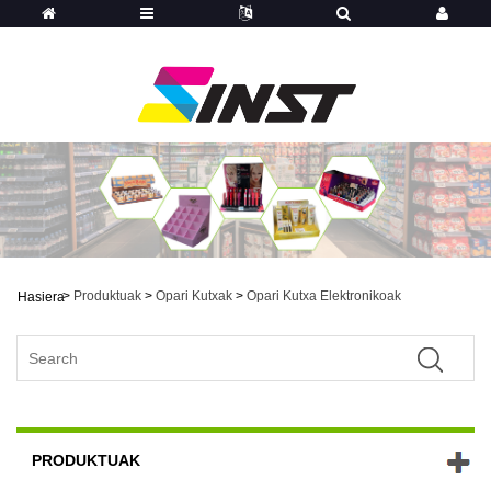
>
Produktuak
>
Opari Kutxak
>
Opari Kutxa Elektronikoak
Hasiera
PRODUKTUAK