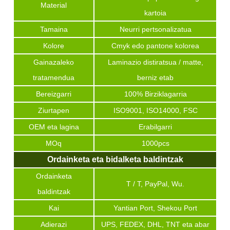
Material
kartoia
Tamaina
Neurri pertsonalizatua
Kolore
Cmyk edo pantone kolorea
Gainazaleko
Laminazio distiratsua / matte,
tratamendua
berniz etab
Bereizgarri
100% Birziklagarria
Ziurtapen
ISO9001, ISO14000, FSC
OEM eta lagina
Erabilgarri
MOq
1000pcs
Ordainketa eta bidalketa baldintzak
Ordainketa
T / T, PayPal, Wu.
baldintzak
Kai
Yantian Port, Shekou Port
Adierazi
UPS, FEDEX, DHL, TNT eta abar