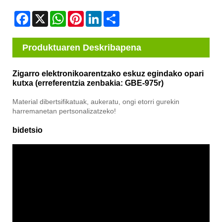
Facebook
X
WhatsApp
Pinterest
LinkedIn
Share
Produktuaren Deskribapena
Zigarro elektronikoarentzako eskuz egindako opari
kutxa (erreferentzia zenbakia: GBE-975r)
Material dibertsifikatuak, aukeratu, ongi etorri gurekin
harremanetan pertsonalizatzeko!
bidetsio