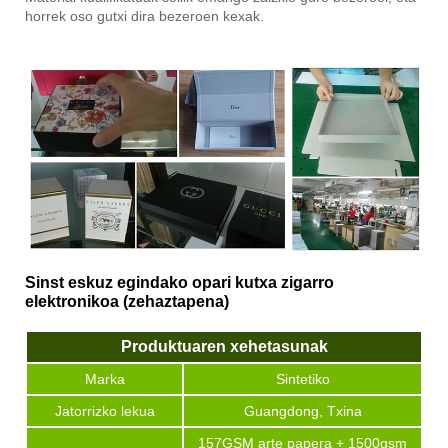
horrek oso gutxi dira bezeroen kexak.
Sinst eskuz egindako opari kutxa zigarro
elektronikoa (zehaztapena)
Produktuaren xehetasunak
Marka
Sintetiko
Jatorrizko lekua
Guangdong, Txina
157GSM arte papera + 1500gsm