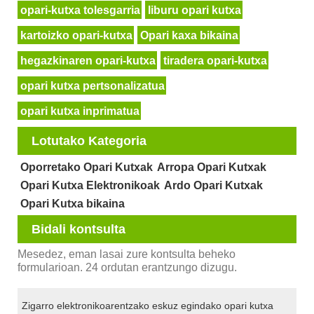
opari-kutxa tolesgarria
liburu opari kutxa
kartoizko opari-kutxa
Opari kaxa bikaina
hegazkinaren opari-kutxa
tiradera opari-kutxa
opari kutxa pertsonalizatua
opari kutxa inprimatua
Lotutako Kategoria
Oporretako Opari Kutxak
Arropa Opari Kutxak
Opari Kutxa Elektronikoak
Ardo Opari Kutxak
Opari Kutxa bikaina
Bidali kontsulta
Mesedez, eman lasai zure kontsulta beheko
formularioan. 24 ordutan erantzungo dizugu.