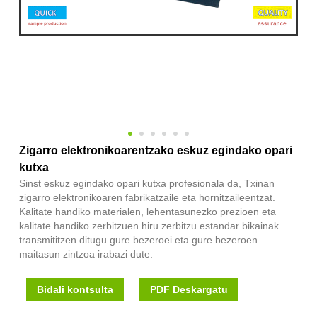
Zigarro elektronikoarentzako eskuz egindako opari
kutxa
Sinst eskuz egindako opari kutxa profesionala da, Txinan
zigarro elektronikoaren fabrikatzaile eta hornitzaileentzat.
Kalitate handiko materialen, lehentasunezko prezioen eta
kalitate handiko zerbitzuen hiru zerbitzu estandar bikainak
transmititzen ditugu gure bezeroei eta gure bezeroen
maitasun zintzoa irabazi dute.
Bidali kontsulta
PDF Deskargatu