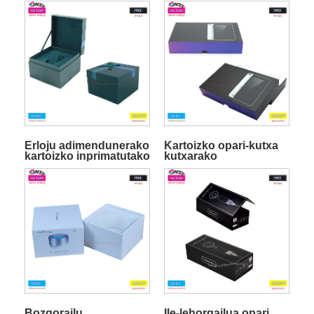
Erloju adimendunerako
Kartoizko opari-kutxa
kartoizko inprimatutako
kutxarako
opari-kutxa
Bozgorailu
Ile-lehorgailua opari