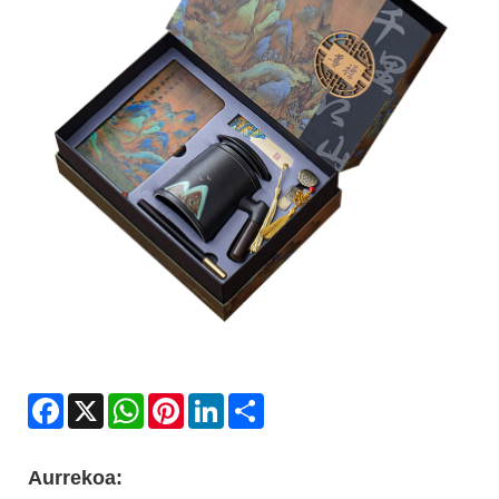
Facebook
X
WhatsApp
Pinterest
LinkedIn
Share
Aurrekoa: