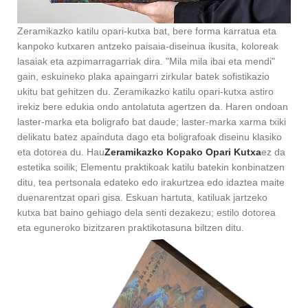
Zeramikazko katilu opari-kutxa bat, bere forma karratua eta
kanpoko kutxaren antzeko paisaia-diseinua ikusita, koloreak
lasaiak eta azpimarragarriak dira. "Mila mila ibai eta mendi"
gain, eskuineko plaka apaingarri zirkular batek sofistikazio
ukitu bat gehitzen du. Zeramikazko katilu opari-kutxa astiro
irekiz bere edukia ondo antolatuta agertzen da. Haren ondoan
laster-marka eta boligrafo bat daude; laster-marka xarma txiki
delikatu batez apainduta dago eta boligrafoak diseinu klasiko
eta dotorea du. Hau
Zeramikazko Kopako Opari Kutxa
ez da
estetika soilik; Elementu praktikoak katilu batekin konbinatzen
ditu, tea pertsonala edateko edo irakurtzea edo idaztea maite
duenarentzat opari gisa. Eskuan hartuta, katiluak jartzeko
kutxa bat baino gehiago dela senti dezakezu; estilo dotorea
eta eguneroko bizitzaren praktikotasuna biltzen ditu.