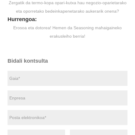
Zergatik da termo-kopa opari-kutxa hau negozio-oparietarako
eta oporretako bedeinkapenetarako aukerarik onena?
Hurrengoa:
Erosoa eta dotorea! Hemen da Seasoning mahaigaineko
erakusleiho berria!
Bidali kontsulta