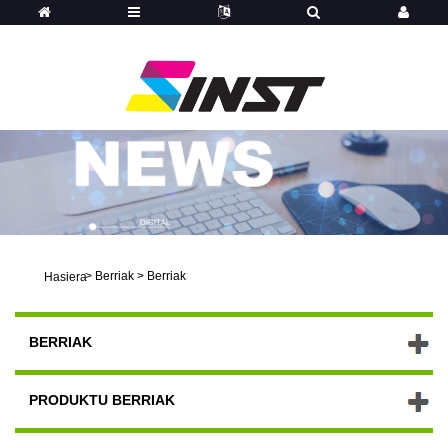
>
Berriak
>
Berriak
Hasiera
BERRIAK
PRODUKTU BERRIAK