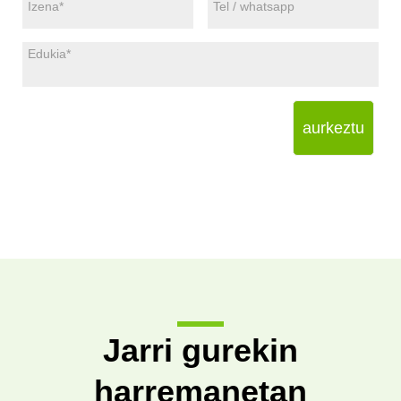
aurkeztu
Jarri gurekin
harremanetan