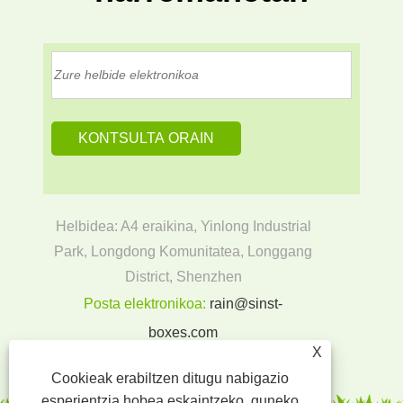
Helbidea: A4 eraikina, Yinlong Industrial
Park, Longdong Komunitatea, Longgang
District, Shenzhen
Posta elektronikoa:
rain@sinst-
boxes.com
X
Tel:
+86-18300004380
Cookieak erabiltzen ditugu nabigazio
esperientzia hobea eskaintzeko, guneko