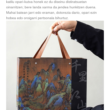
katilu opari-kutxa honek ez du diseinu distiratsuetan
oinarritzen; bere landa xarma da jendea hunkitzen duena.
Mahai batean jarri edo eraman, dotorezia dario, opari ezin
hobea edo oroigarri pertsonala bihurtuz.