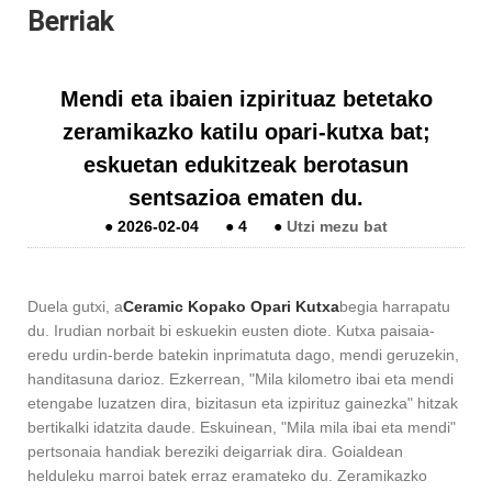
Berriak
Mendi eta ibaien izpirituaz betetako
zeramikazko katilu opari-kutxa bat;
eskuetan edukitzeak berotasun
sentsazioa ematen du.
●
2026-02-04
●
4
●
Utzi mezu bat
Duela gutxi, a
Ce
ramic Kopako Opari Kutxa
begia harrapatu
du. Irudian norbait bi eskuekin eusten diote. Kutxa paisaia-
eredu urdin-berde batekin inprimatuta dago, mendi geruzekin,
handitasuna darioz. Ezkerrean, "Mila kilometro ibai eta mendi
etengabe luzatzen dira, bizitasun eta izpirituz gainezka" hitzak
bertikalki idatzita daude. Eskuinean, "Mila mila ibai eta mendi"
pertsonaia handiak bereziki deigarriak dira. Goialdean
helduleku marroi batek erraz eramateko du. Zeramikazko