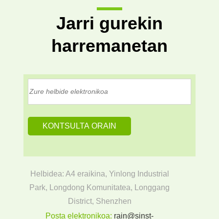
Jarri gurekin
harremanetan
Helbidea: A4 eraikina, Yinlong Industrial
Park, Longdong Komunitatea, Longgang
District, Shenzhen
Posta elektronikoa:
rain@sinst-