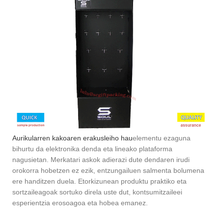
Aurikularren kakoaren erakusleiho hau
elementu ezaguna
bihurtu da elektronika denda eta lineako plataforma
nagusietan. Merkatari askok adierazi dute dendaren irudi
orokorra hobetzen ez ezik, entzungailuen salmenta bolumena
ere handitzen duela. Etorkizunean produktu praktiko eta
sortzaileagoak sortuko direla uste dut, kontsumitzaileei
esperientzia erosoagoa eta hobea emanez.