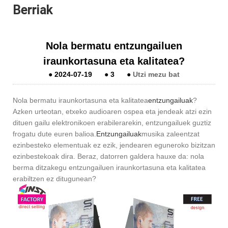
Berriak
Nola bermatu entzungailuen
iraunkortasuna eta kalitatea?
●
2024-07-19
●
3
●
Utzi mezu bat
Nola bermatu iraunkortasuna eta kalitatea
entzungailuak
?
Azken urteotan, etxeko audioaren ospea eta jendeak atzi ezin
dituen gailu elektronikoen erabilerarekin, entzungailuek guztiz
frogatu dute euren balioa.
Entzungailuak
musika zaleentzat
ezinbesteko elementuak ez ezik, jendearen eguneroko bizitzan
ezinbestekoak dira. Beraz, datorren galdera hauxe da: nola
berma ditzakegu entzungailuen iraunkortasuna eta kalitatea
erabiltzen ez ditugunean?