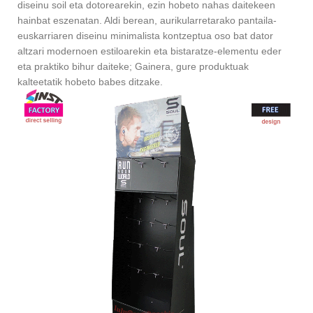
diseinu soil eta dotorearekin, ezin hobeto nahas daitekeen
hainbat eszenatan. Aldi berean, aurikularretarako pantaila-
euskarriaren diseinu minimalista kontzeptua oso bat dator
altzari modernoen estiloarekin eta bistaratze-elementu eder
eta praktiko bihur daiteke; Gainera, gure produktuak
kalteetatik hobeto babes ditzake.