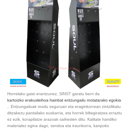
Horrelako gaiei erantzunez, SINST garatu berri da
kartoizko erakusleihoa hainbat entzungailu motatarako egokia
,. Entzungailuak modu seguruan eta eraginkorrean zintzilikatu
ditzakezu pantailako euskarria, eta horrek biltegiratzea erraztu
ez ezik, korapilatze arazoak saihesten ditu. Kalitate handiko
materialez egina dago, sendoa eta iraunkorra, kanpoko