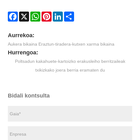
Facebook
X
WhatsApp
Pinterest
LinkedIn
Share
Aurrekoa:
Aukera bikaina Eraztun-tiradera-kutxen xarma bikaina
Hurrengoa:
Poltsadun kakahuete-kartoizko erakusleiho berritzaileak
txikizkako joera berria eramaten du
Bidali kontsulta