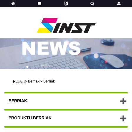
>
Berriak
>
Berriak
Hasiera
BERRIAK
PRODUKTU BERRIAK