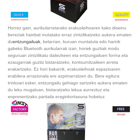
Horrez gain, aurikularretarako erakusleihoaren kako diseinu
bereziak hainbat motatako erraz zintzilikatzeko aukera ematen
du
entzungailuak
, belarrian, buruan muntatuta edo haririk
gabeko Bluetooth aurikularrak izan, horiek guztiak modu
seguruan zintzilikatu daitezkeen eta entzungailuen forma eta
ezaugarriak guztiz bistaratzeko, kontsumitzaileen arreta
erakartzeko. Ez hori bakarrik, erakusleihoak espazioaren
erabilera arrazionala ere azpimarratzen du. Bere egitura
trinkoari esker, entzungailu gehiago sartzeko aukera ematen
du leku mugatuan, bistaratzeko lekua aurreztuz eta
enpresentzako pantaila eraginkortasuna hobetuz.